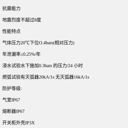
抗震能力
地震烈度不超过8度
性能特点
气体压力20℃下位O.4bars(相对压力)
年泄漏率≤0.25%/年
浸水试验水下施加0.3bars 的压力/24 小时
燃弧试验有灭弧器20kA/1s 无灭弧器16kA/1s
防护等级:
气室IP67
熔断器IP67
开关柜外壳IP3X